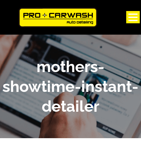
mothers-
showtime-instant-
detailer