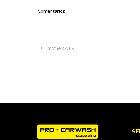
Comentarios
mothers-VLR
SE