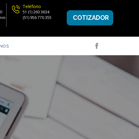
n
Teléfono
00
51 (1) 260 3634
COTIZADOR
evo
(51) 956 770 355
ANOS