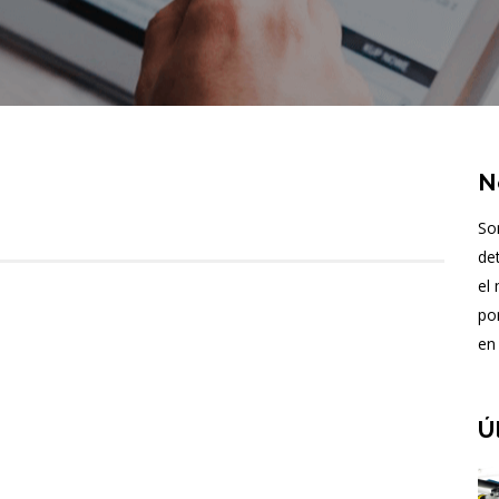
N
So
de
el
po
en 
Ú