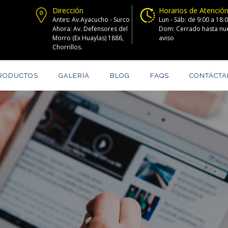
Dirección
Horarios de Atenció
Antes: Av.Ayacucho - Surco
Lun - Sáb: de 9:00 a 18:
Ahora: Av. Defensores del
Dom: Cerrado hasta nu
Morro (Ex Huaylas) 1886,
aviso
Chorrillos.
RODUCTOS
GALERÍA
BLOG
FAQS
CONTÁCT