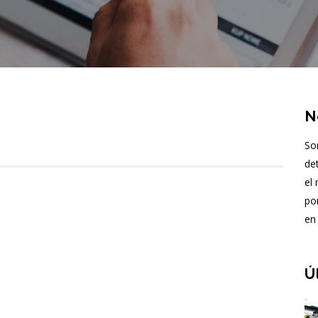
N
So
de
el
po
en 
Ú