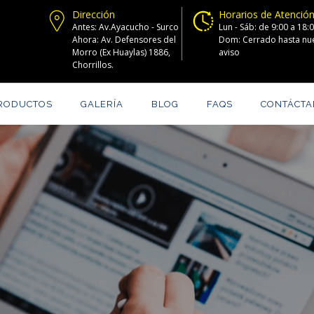
Dirección
Horarios de Atenció
Antes: Av.Ayacucho - Surco
Lun - Sáb: de 9:00 a 18:
Ahora: Av. Defensores del
Dom: Cerrado hasta nu
Morro (Ex Huaylas) 1886,
aviso
Chorrillos.
RODUCTOS
GALERÍA
BLOG
FAQS
CONTÁCT