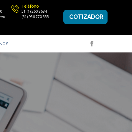
n
Teléfono
00
51 (1) 260 3634
COTIZADOR
evo
(51) 956 770 355
ANOS