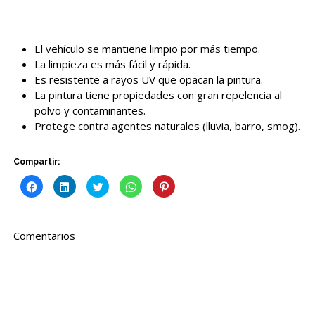
El vehículo se mantiene limpio por más tiempo.
La limpieza es más fácil y rápida.
Es resistente a rayos UV que opacan la pintura.
La pintura tiene propiedades con gran repelencia al
polvo y contaminantes.
Protege contra agentes naturales (lluvia, barro, smog).
Compartir:
Haz
Haz
Haz
Haz
Haz
clic
clic
clic
clic
clic
para
para
para
para
para
compartir
compartir
compartir
compartir
compartir
en
en
en
en
en
Facebook
LinkedIn
Twitter
WhatsApp
Pinterest
Comentarios
(Se
(Se
(Se
(Se
(Se
abre
abre
abre
abre
abre
en
en
en
en
en
una
una
una
una
una
ventana
ventana
ventana
ventana
ventana
nueva)
nueva)
nueva)
nueva)
nueva)